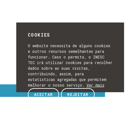
COOKIES
O website necessita de alguns cookies
e outros recursos semelhantes para
funcionar. Caso o permita, o INESC
TEC irá utilizar cookies para recolher
dados sobre as suas visitas,
contribuindo, assim, para
estatísticas agregadas que permitem
melhorar o nosso serviço.
Ver mais
Tópicos de interesse
ACEITAR
REJEITAR
TÓPICOS
DE
EXPLORE TÓPICOS DE INTERESSE