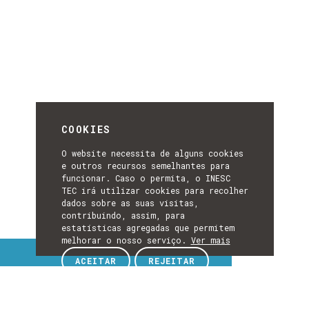
COOKIES
O website necessita de alguns cookies
e outros recursos semelhantes para
funcionar. Caso o permita, o INESC
TEC irá utilizar cookies para recolher
dados sobre as suas visitas,
contribuindo, assim, para
estatísticas agregadas que permitem
melhorar o nosso serviço.
Ver mais
Tópicos de interesse
ACEITAR
REJEITAR