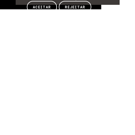
Sobre
ACEITAR
REJEITAR
SOBRE
Sobre
Romão Santos é investigador no INESC TEC,
onde desenvolve atividade nas áreas de
simulação, otimização, apoio à decisão, digital
twins e inteligência computacional. É mestre em