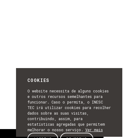
COOKIES
O website necessita de alguns cookies
e outros recursos semelhantes para
funcionar. Caso o permita, o INESC
TEC irá utilizar cookies para recolher
dados sobre as suas visitas,
contribuindo, assim, para
estatísticas agregadas que permitem
melhorar o nosso serviço.
Ver mais
Sobre