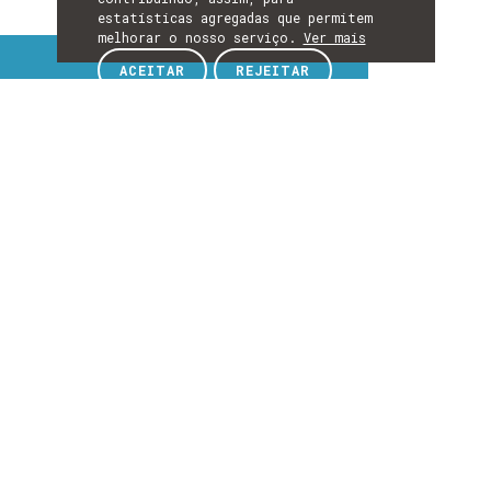
estatísticas agregadas que permitem
melhorar o nosso serviço.
Ver mais
Tópicos de interesse
ACEITAR
REJEITAR
TÓPICOS
DE
EXPLORE TÓPICOS DE INTERESSE
INTERESSE
Detalhes
DETALHES
Detalhes