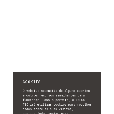
COOKIES
O website necessita de alguns cookies
e outros recursos semelhantes para
funcionar. Caso o permita, o INESC
TEC irá utilizar cookies para recolher
dados sobre as suas visitas,
contribuindo, assim, para