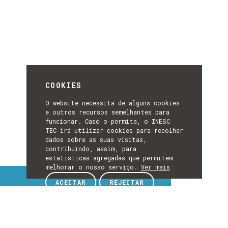
COOKIES
O website necessita de alguns cookies
e outros recursos semelhantes para
funcionar. Caso o permita, o INESC
TEC irá utilizar cookies para recolher
dados sobre as suas visitas,
contribuindo, assim, para
estatísticas agregadas que permitem
melhorar o nosso serviço.
Ver mais
Tópicos de interesse
ACEITAR
REJEITAR
TÓPICOS