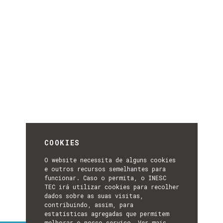
COOKIES
O website necessita de alguns cookies
e outros recursos semelhantes para
funcionar. Caso o permita, o INESC
TEC irá utilizar cookies para recolher
dados sobre as suas visitas,
contribuindo, assim, para
estatísticas agregadas que permitem
melhorar o nosso serviço.
Ver mais