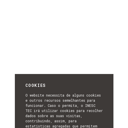
COOKIES
O website necessita de alguns cookies
e outros recursos semelhantes para
funcionar. Caso o permita, o INESC
TEC irá utilizar cookies para recolher
dados sobre as suas visitas,
contribuindo, assim, para
estatísticas agregadas que permitem