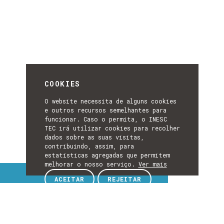
COOKIES
O website necessita de alguns cookies
e outros recursos semelhantes para
funcionar. Caso o permita, o INESC
TEC irá utilizar cookies para recolher
dados sobre as suas visitas,
contribuindo, assim, para
estatísticas agregadas que permitem
melhorar o nosso serviço.
Ver mais
Tópicos de interesse
ACEITAR
REJEITAR
TÓPICOS