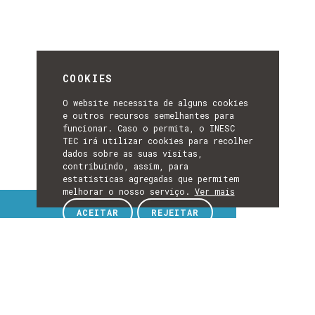
COOKIES
O website necessita de alguns cookies
e outros recursos semelhantes para
funcionar. Caso o permita, o INESC
TEC irá utilizar cookies para recolher
dados sobre as suas visitas,
contribuindo, assim, para
estatísticas agregadas que permitem
melhorar o nosso serviço.
Ver mais
Tópicos de interesse
ACEITAR
REJEITAR
TÓPICOS
DE
EXPLORE TÓPICOS DE INTERESSE