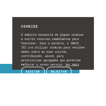
COOKIES
O website necessita de alguns cookies
e outros recursos semelhantes para
funcionar. Caso o permita, o INESC
TEC irá utilizar cookies para recolher
dados sobre as suas visitas,
contribuindo, assim, para
estatísticas agregadas que permitem
melhorar o nosso serviço.
Ver mais
Tópicos de interesse
ACEITAR
REJEITAR
TÓPICOS
DE
EXPLORE TÓPICOS DE INTERESSE