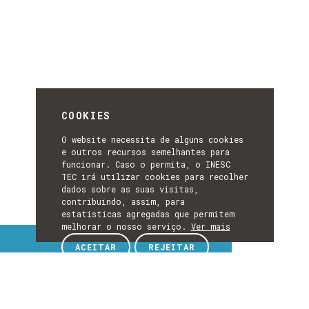
COOKIES
O website necessita de alguns cookies
e outros recursos semelhantes para
funcionar. Caso o permita, o INESC
TEC irá utilizar cookies para recolher
dados sobre as suas visitas,
contribuindo, assim, para
estatísticas agregadas que permitem
melhorar o nosso serviço.
Ver mais
Tópicos de interesse
ACEITAR
REJEITAR
TÓPICOS