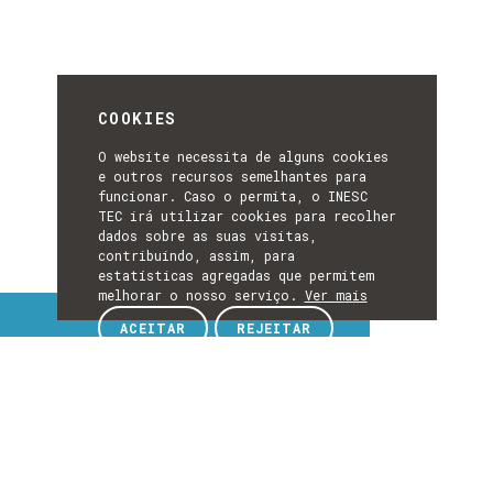
COOKIES
O website necessita de alguns cookies
e outros recursos semelhantes para
funcionar. Caso o permita, o INESC
TEC irá utilizar cookies para recolher
dados sobre as suas visitas,
contribuindo, assim, para
estatísticas agregadas que permitem
melhorar o nosso serviço.
Ver mais
Tópicos de interesse
ACEITAR
REJEITAR
TÓPICOS
DE
EXPLORE TÓPICOS DE INTERESSE