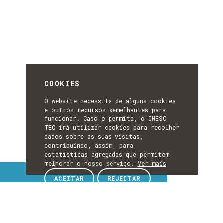
COOKIES
O website necessita de alguns cookies
e outros recursos semelhantes para
funcionar. Caso o permita, o INESC
TEC irá utilizar cookies para recolher
dados sobre as suas visitas,
contribuindo, assim, para
estatísticas agregadas que permitem
melhorar o nosso serviço.
Ver mais
Tópicos de interesse
ACEITAR
REJEITAR
TÓPICOS