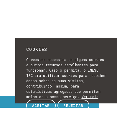
COOKIES
O website necessita de alguns cookies
e outros recursos semelhantes para
funcionar. Caso o permita, o INESC
TEC irá utilizar cookies para recolher
dados sobre as suas visitas,
contribuindo, assim, para
estatísticas agregadas que permitem
melhorar o nosso serviço.
Ver mais
Tópicos de interesse
ACEITAR
REJEITAR
TÓPICOS