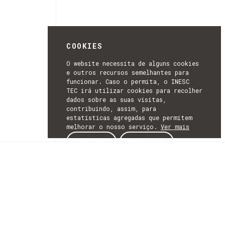
COOKIES
O website necessita de alguns cookies
e outros recursos semelhantes para
funcionar. Caso o permita, o INESC
TEC irá utilizar cookies para recolher
dados sobre as suas visitas,
contribuindo, assim, para
estatísticas agregadas que permitem
melhorar o nosso serviço.
Ver mais
ACEITAR
REJEITAR
NEWSLETTER
SUBSCREVER