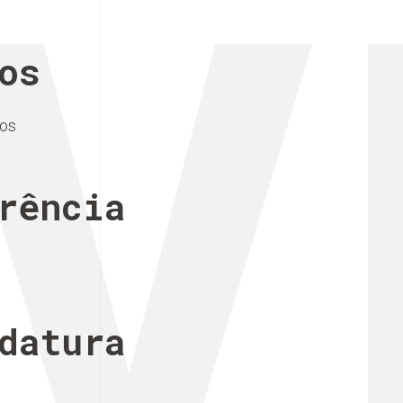
V
os
cos
rência
datura