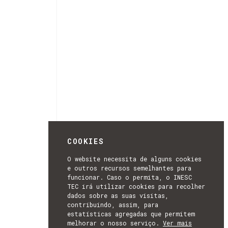
COOKIES
O website necessita de alguns cookies
e outros recursos semelhantes para
funcionar. Caso o permita, o INESC
TEC irá utilizar cookies para recolher
dados sobre as suas visitas,
contribuindo, assim, para
estatísticas agregadas que permitem
melhorar o nosso serviço.
Ver mais