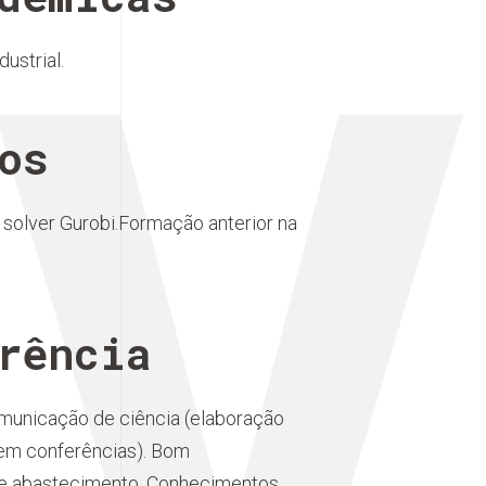
V
ustrial.
os
solver Gurobi.Formação anterior na
rência
omunicação de ciência (elaboração
o em conferências). Bom
de abastecimento. Conhecimentos