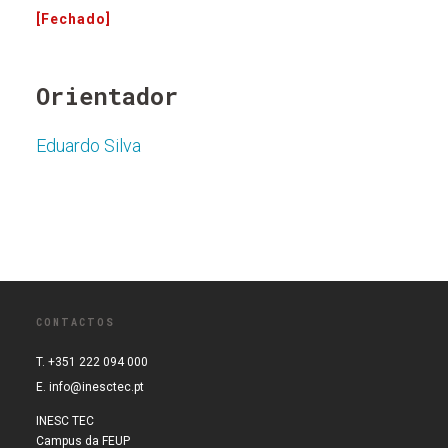
[Fechado]
Orientador
Eduardo Silva
CONTACTOS
T. +351 222 094 000
E.
info@inesctec.pt
INESC TEC
Campus da FEUP