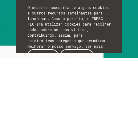
O website necessita de alguns cookies
e outros recursos semelhantes para
funcionar. Caso o permita, o INESC
TEC irá utilizar cookies para recolher
dados sobre as suas visitas,
contribuindo, assim, para
estatísticas agregadas que permitem
melhorar o nosso serviço.
Ver mais
Sobre
ACEITAR
REJEITAR
SOBRE
Laboratório de
Sistemas de
Informação ‑ InfoLab
As áreas e projetos de investigação do InfoLab