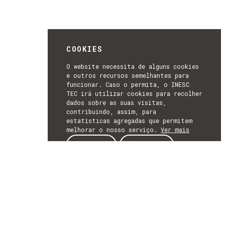
COOKIES
O website necessita de alguns cookies
e outros recursos semelhantes para
funcionar. Caso o permita, o INESC
TEC irá utilizar cookies para recolher
dados sobre as suas visitas,
contribuindo, assim, para
estatísticas agregadas que permitem
melhorar o nosso serviço.
Ver mais
ACEITAR
REJEITAR
NEWSLETTER
SUBSCREVER