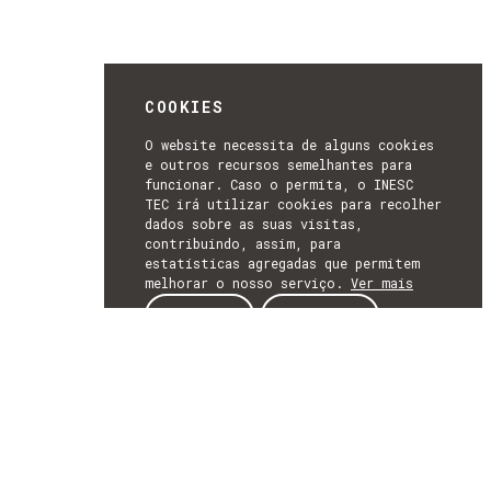
COOKIES
O website necessita de alguns cookies
e outros recursos semelhantes para
funcionar. Caso o permita, o INESC
TEC irá utilizar cookies para recolher
dados sobre as suas visitas,
contribuindo, assim, para
estatísticas agregadas que permitem
melhorar o nosso serviço.
Ver mais
ACEITAR
REJEITAR
NEWSLETTER
SUBSCREVER