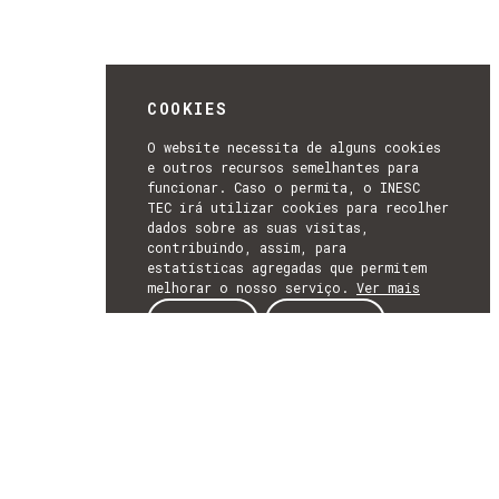
COOKIES
O website necessita de alguns cookies
e outros recursos semelhantes para
funcionar. Caso o permita, o INESC
TEC irá utilizar cookies para recolher
dados sobre as suas visitas,
contribuindo, assim, para
estatísticas agregadas que permitem
melhorar o nosso serviço.
Ver mais
ACEITAR
REJEITAR
NEWSLETTER
SUBSCREVER