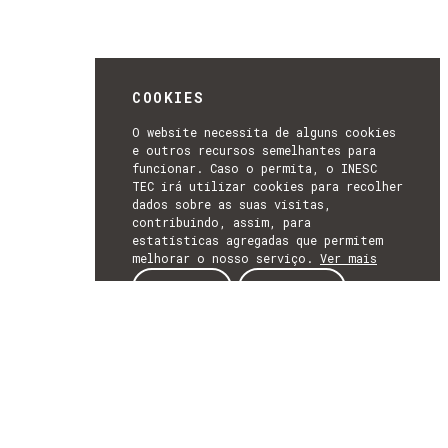
COOKIES
O website necessita de alguns cookies
e outros recursos semelhantes para
funcionar. Caso o permita, o INESC
TEC irá utilizar cookies para recolher
dados sobre as suas visitas,
contribuindo, assim, para
estatísticas agregadas que permitem
melhorar o nosso serviço.
Ver mais
ACEITAR
REJEITAR
NEWSLETTER
SUBSCREVER