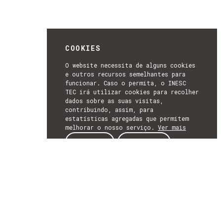
COOKIES
O website necessita de alguns cookies
e outros recursos semelhantes para
funcionar. Caso o permita, o INESC
TEC irá utilizar cookies para recolher
dados sobre as suas visitas,
contribuindo, assim, para
estatísticas agregadas que permitem
melhorar o nosso serviço.
Ver mais
ACEITAR
REJEITAR
NEWSLETTER
SUBSCREVER