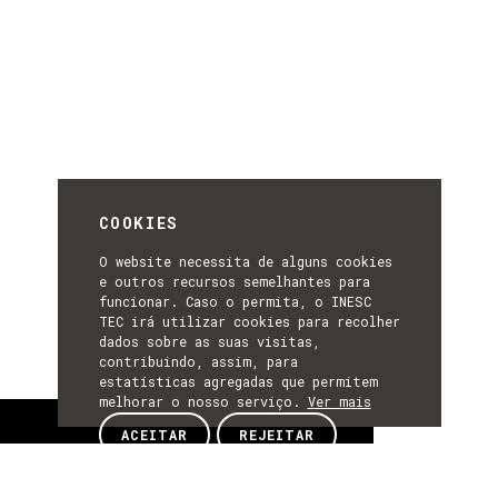
COOKIES
O website necessita de alguns cookies
e outros recursos semelhantes para
funcionar. Caso o permita, o INESC
TEC irá utilizar cookies para recolher
dados sobre as suas visitas,
contribuindo, assim, para
estatísticas agregadas que permitem
melhorar o nosso serviço.
Ver mais
Sobre
ACEITAR
REJEITAR