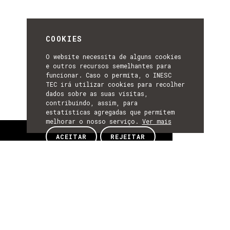
COOKIES
O website necessita de alguns cookies
e outros recursos semelhantes para
funcionar. Caso o permita, o INESC
TEC irá utilizar cookies para recolher
dados sobre as suas visitas,
contribuindo, assim, para
estatísticas agregadas que permitem
melhorar o nosso serviço.
Ver mais
Sobre
ACEITAR
REJEITAR
SOBRE