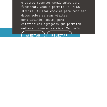
e outros recursos semelhantes para
funcionar. Caso o permita, o INESC
TEC irá utilizar cookies para recolher
dados sobre as suas visitas,
contribuindo, assim, para
estatísticas agregadas que permitem
melhorar o nosso serviço.
Ver mais
Tópicos de interesse
ACEITAR
REJEITAR
TÓPICOS
DE
EXPLORE TÓPICOS DE INTERESSE
INTERESSE
Detalhes