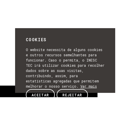
COOKIES
O website necessita de alguns cookies
e outros recursos semelhantes para
funcionar. Caso o permita, o INESC
TEC irá utilizar cookies para recolher
dados sobre as suas visitas,
contribuindo, assim, para
estatísticas agregadas que permitem
melhorar o nosso serviço.
Ver mais
Sobre
ACEITAR
REJEITAR
SOBRE