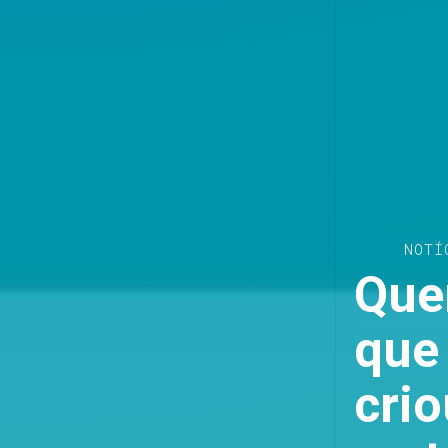
NOTÍ
Que
que
cri