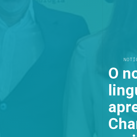
NOTÍ
O n
lin
apr
Cha