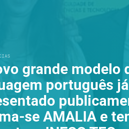
CIAS
ovo grande modelo 
guagem português já
esentado publicame
ma-se AMALIA e te