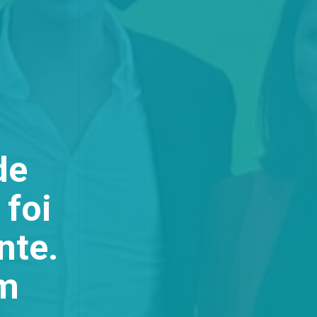
de
 foi
nte.
m