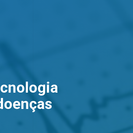
ecnologia
 doenças