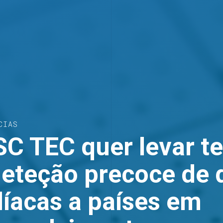
CIAS
SC TEC quer levar t
deteção precoce de
díacas a países em