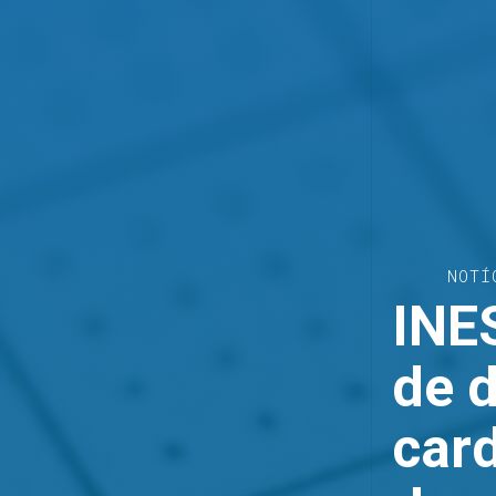
NOTÍ
INE
de 
car