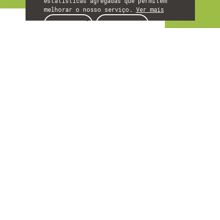
estatísticas agregadas que permitem
melhorar o nosso serviço.
Ver mais
Artigo
ACEITAR
REJEITAR
ARTIGO
Da teoria à prática:
robótica do INESC
TEC ganha competição
nacional e vê artigo
distinguido em
conferência
internacional do
IEEE