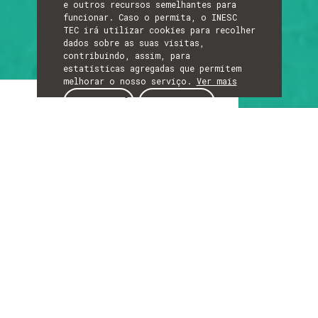
e outros recursos semelhantes para
funcionar. Caso o permita, o INESC
TEC irá utilizar cookies para recolher
dados sobre as suas visitas,
contribuindo, assim, para
estatísticas agregadas que permitem
melhorar o nosso serviço.
Ver mais
Artigo
ACEITAR
REJEITAR
ARTIGO
Da robótica à
liderança
científica: o papel
do INESC TEC na
primeira missão
espacial análoga em