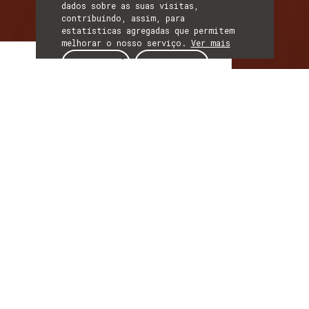
dados sobre as suas visitas,
contribuindo, assim, para
estatísticas agregadas que permitem
melhorar o nosso serviço.
Ver mais
Artigo
ACEITAR
REJEITAR
ARTIGO
Carros sem condutor?
Sim, mas só em
determinadas
condições.
Investigadores
querem tornar estas
condições
sustentáveis e