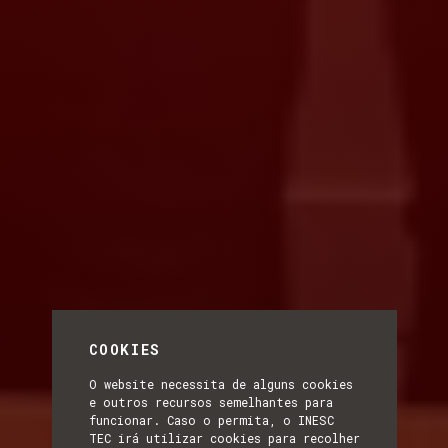
COOKIES
O website necessita de alguns cookies
e outros recursos semelhantes para
funcionar. Caso o permita, o INESC
TEC irá utilizar cookies para recolher