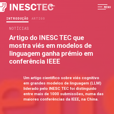
MENU
INTRODUÇÃO
ARTIGO
NOTÍCIAS
Artigo do INESC TEC que
mostra viés em modelos de
linguagem ganha prémio em
conferência IEEE
Um artigo científico sobre viés cognitivo
em grandes modelos de linguagem (LLM)
liderado pelo INESC TEC foi distinguido
entre mais de 1000 submissões, numa das
maiores conferências da IEEE, na China.