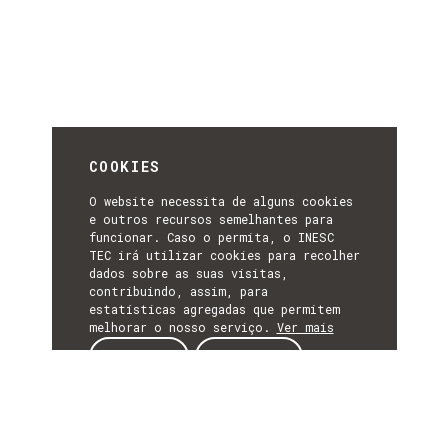
COOKIES
O website necessita de alguns cookies
e outros recursos semelhantes para
funcionar. Caso o permita, o INESC
TEC irá utilizar cookies para recolher
dados sobre as suas visitas,
contribuindo, assim, para
estatísticas agregadas que permitem
melhorar o nosso serviço.
Ver mais
ACEITAR
REJEITAR
CONTACTOS
T. +351 222 094 000